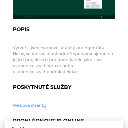
POPIS
Vytvořili jsme webové stránky pro Agentůru
Helas, se kterou dlouhodobě spolupracujeme na
jejich projektech pro podnikatele jako jsou
oceneniceskychlidru.cz nebo
oceneniceskychpodnikatelek.cz.
POSKYTNUTÉ SLUŽBY
Webové stránky
PROHLÉDNOUT SI ONLINE