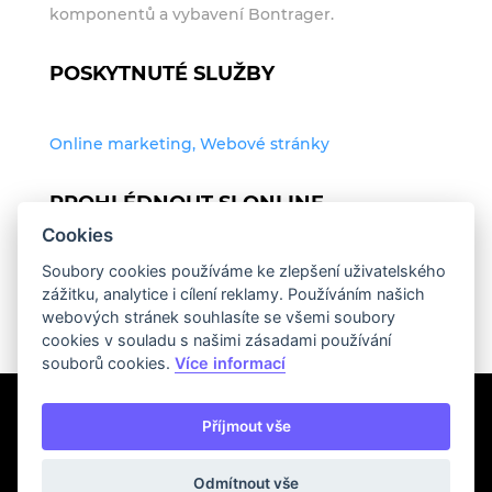
komponentů a vybavení Bontrager.
POSKYTNUTÉ SLUŽBY
Online marketing, Webové stránky
PROHLÉDNOUT SI ONLINE
Cookies
Soubory cookies používáme ke zlepšení uživatelského
http://www.bontrager.cz
zážitku, analytice i cílení reklamy. Používáním našich
webových stránek souhlasíte se všemi soubory
cookies v souladu s našimi zásadami používání
souborů cookies.
Více informací
Příjmout vše
Odmítnout vše