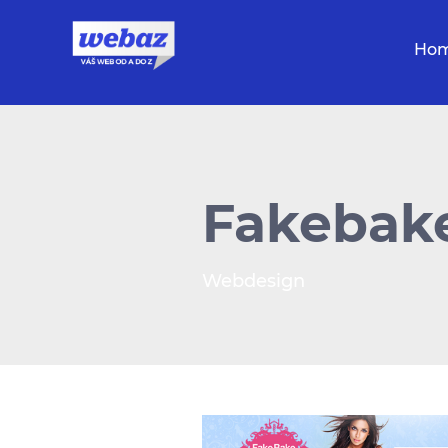
Ho
Fakebak
Webdesign