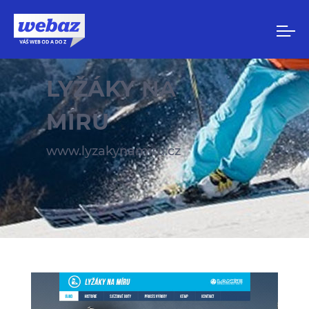
LYŽÁKY
NA
MÍRU
www.lyzakynamiru.cz