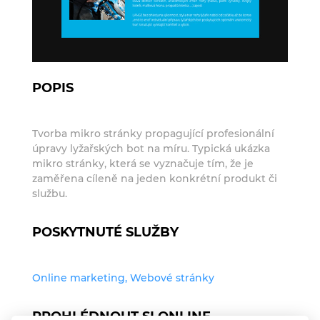
POPIS
Tvorba mikro stránky propagující profesionální
úpravy lyžařských bot na míru. Typická ukázka
mikro stránky, která se vyznačuje tím, že je
zaměřena cíleně na jeden konkrétní produkt či
službu.
POSKYTNUTÉ SLUŽBY
Online marketing, Webové stránky
PROHLÉDNOUT SI ONLINE