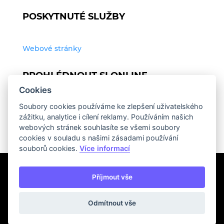
POSKYTNUTÉ SLUŽBY
Webové stránky
PROHLÉDNOUT SI ONLINE
Cookies
Soubory cookies používáme ke zlepšení uživatelského
http://www.skolarossignol.cz/
zážitku, analytice i cílení reklamy. Používáním našich
webových stránek souhlasíte se všemi soubory
cookies v souladu s našimi zásadami používání
souborů cookies.
Více informací
Příjmout vše
Odmítnout vše
© 2026 Webaz.cz