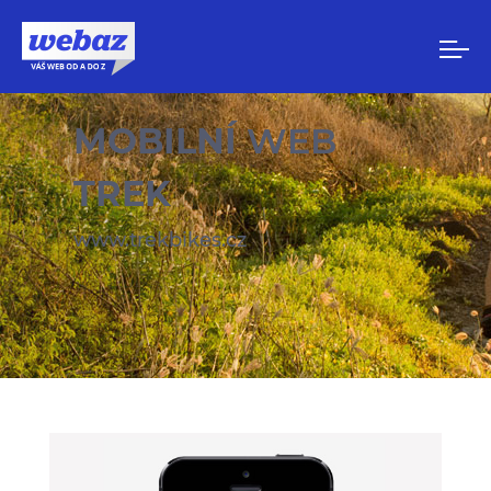
MOBILNÍ
WEB
TREK
www.trekbikes.cz