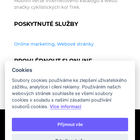
Mobilní verze internetového katalogu a webu
značky cyklistických kol Trek.
POSKYTNUTÉ SLUŽBY
Online marketing, Webové stránky
PROHLÉDNOUT SI ONLINE
Cookies
Soubory cookies používáme ke zlepšení uživatelského
http://www.trekbikes.cz
zážitku, analytice i cílení reklamy. Používáním našich
webových stránek souhlasíte se všemi soubory
cookies v souladu s našimi zásadami používání
souborů cookies.
Více informací
Příjmout vše