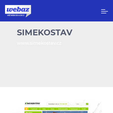
SIMEKOSTAV
www.simekostav.cz