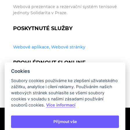
Webová prezentace a rezervační systém tenisové
jednoty Solidarita v Praze.
POSKYTNUTÉ SLUŽBY
Webové aplikace, Webové stránky
PROHLÉDNOUT SI ONLINE
Cookies
Soubory cookies používáme ke zlepšení uživatelského
http://www.solidarita.cz
zážitku, analytice i cílení reklamy. Používáním našich
webových stránek souhlasíte se všemi soubory
cookies v souladu s našimi zásadami používání
souborů cookies.
Více informací
Příjmout vše